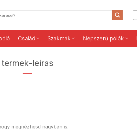
póló
Család
Szakmák
Népszerű pólók
termek-leiras
 hogy megnézhesd nagyban is.