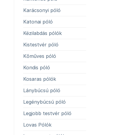
Karácsonyi póló
Katonai póló
Kézilabdás pólók
Kistestvér póló
Kőműves póló
Kondis póló
Kosaras pólók
Lánybúcsú póló
Legénybúcsú póló
Legjobb testvér póló
Lovas Pólók