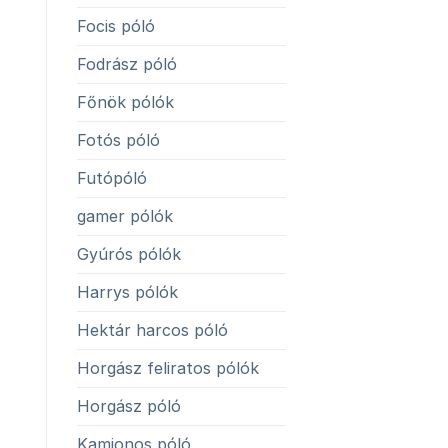
Focis póló
Fodrász póló
Főnök pólók
Fotós póló
Futópóló
gamer pólók
Gyúrós pólók
Harrys pólók
Hektár harcos póló
Horgász feliratos pólók
Horgász póló
Kamionos póló