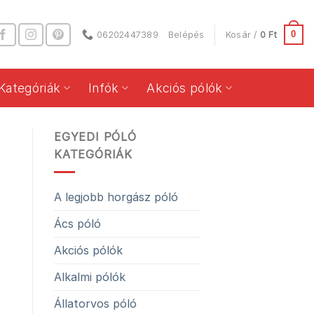
0
06202447389
Belépés
Kosár /
0
Ft
Kategóriák
Infók
Akciós pólók
EGYEDI PÓLÓ
KATEGÓRIÁK
A legjobb horgász póló
Ács póló
Akciós pólók
Alkalmi pólók
Állatorvos póló