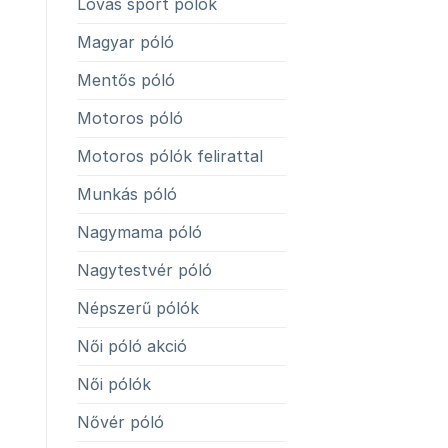
Lovas sport pólók
Magyar póló
Mentős póló
Motoros póló
Motoros pólók felirattal
Munkás póló
Nagymama póló
Nagytestvér póló
Népszerű pólók
Női póló akció
Női pólók
Nővér póló