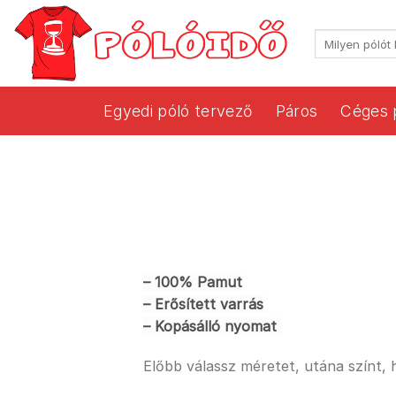
Skip
to
Keresés
content
a
következőre:
Egyedi póló tervező
Páros
Céges 
– 100% Pamut
– Erősített varrás
– Kopásálló nyomat
Előbb válassz méretet, utána színt,