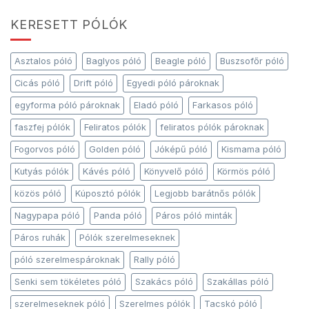
KERESETT PÓLÓK
Asztalos póló
Baglyos póló
Beagle póló
Buszsofőr póló
Cicás póló
Drift póló
Egyedi póló pároknak
egyforma póló pároknak
Eladó póló
Farkasos póló
faszfej pólók
Feliratos pólók
feliratos pólók pároknak
Fogorvos póló
Golden póló
Jóképű póló
Kismama póló
Kutyás pólók
Kávés póló
Könyvelő póló
Körmös póló
közös póló
Kúposztó pólók
Legjobb barátnős pólók
Nagypapa póló
Panda póló
Páros póló minták
Páros ruhák
Pólók szerelmeseknek
póló szerelmespároknak
Rally póló
Senki sem tökéletes póló
Szakács póló
Szakállas póló
szerelmeseknek póló
Szerelmes pólók
Tacskó póló