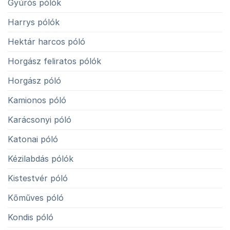
Gyúrós pólók
Harrys pólók
Hektár harcos póló
Horgász feliratos pólók
Horgász póló
Kamionos póló
Karácsonyi póló
Katonai póló
Kézilabdás pólók
Kistestvér póló
Kőműves póló
Kondis póló