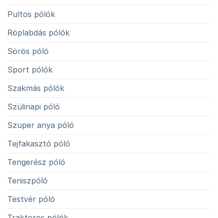
Pultos pólók
Röplabdás pólók
Sörös póló
Sport pólók
Szakmás pólók
Szülinapi póló
Szuper anya póló
Tejfakasztó póló
Tengerész póló
Teniszpóló
Testvér póló
Traktoros pólók