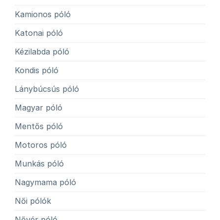
Kamionos póló
Katonai póló
Kézilabda póló
Kondis póló
Lánybúcsús póló
Magyar póló
Mentős póló
Motoros póló
Munkás póló
Nagymama póló
Női pólók
Nővér póló