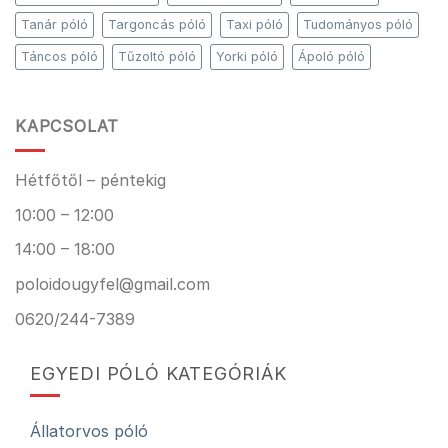
Tanár póló
Targoncás póló
Taxi póló
Tudományos póló
Táncos póló
Tűzoltó póló
Yorki póló
Ápoló póló
KAPCSOLAT
Hétfőtől – péntekig
10:00 – 12:00
14:00 – 18:00
poloidougyfel@gmail.com
0620/244-7389
EGYEDI PÓLÓ KATEGÓRIÁK
Állatorvos póló