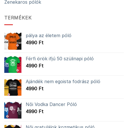
Zenekaros pólók
TERMÉKEK
pálya az életem póló
4990
Ft
Férfi örök ifjú 50 szülinapi póló
4990
Ft
Ajándék nem egoista fodrász póló
4990
Ft
Női Vodka Dancer Póló
4990
Ft
Női gratulálok kozmetikus póló