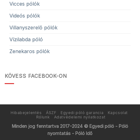
Vicces pólók
Videós pólók
Villanyszerelő pólók
Vízilabda póló
Zenekaros pólók
KÖVESS FACEBOOK-ON
Hibabejelentés
ÁSZF
Egyedi póló garancia
Kapcsolat
Rólunk
Adatvédelemi nyilatkozat
Minden jog fenntartva 2017-2024 © Egyedi póló - Póló
nyomtatás - Póló Idő