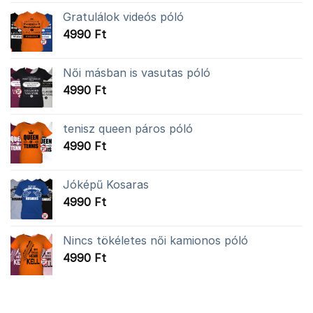
Gratulálok videós póló
4990
Ft
Női másban is vasutas póló
4990
Ft
tenisz queen páros póló
4990
Ft
Jóképű Kosaras
4990
Ft
Nincs tökéletes női kamionos póló
4990
Ft