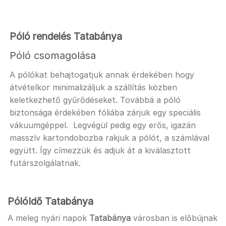
Póló rendelés Tatabánya
Póló csomagolása
A pólókat behajtogatjuk annak érdekében hogy
átvételkor minimalizáljuk a szállítás közben
keletkezhető gyűrődéseket. Továbbá a póló
biztonsága érdekében fóliába zárjuk egy speciális
vákuumgéppel. Legvégül pedig egy erős, igazán
masszív kartondobozba rakjuk a pólót, a számlával
együtt. Így címezzük és adjuk át a kiválasztott
futárszolgálatnak.
PólóIdő Tatabánya
A meleg nyári napok
Tatabánya
városban is előbújnak