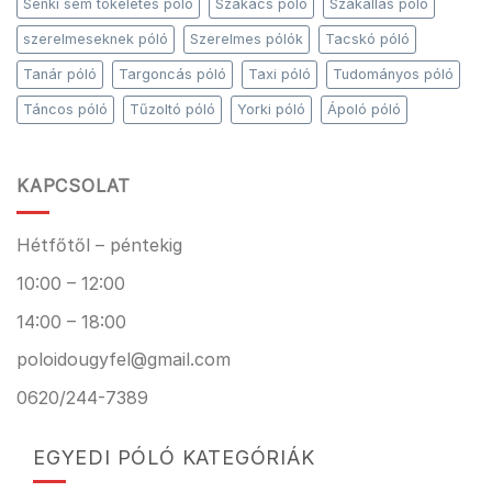
Senki sem tökéletes póló
Szakács póló
Szakállas póló
szerelmeseknek póló
Szerelmes pólók
Tacskó póló
Tanár póló
Targoncás póló
Taxi póló
Tudományos póló
Táncos póló
Tűzoltó póló
Yorki póló
Ápoló póló
KAPCSOLAT
Hétfőtől – péntekig
10:00 – 12:00
14:00 – 18:00
poloidougyfel@gmail.com
0620/244-7389
EGYEDI PÓLÓ KATEGÓRIÁK