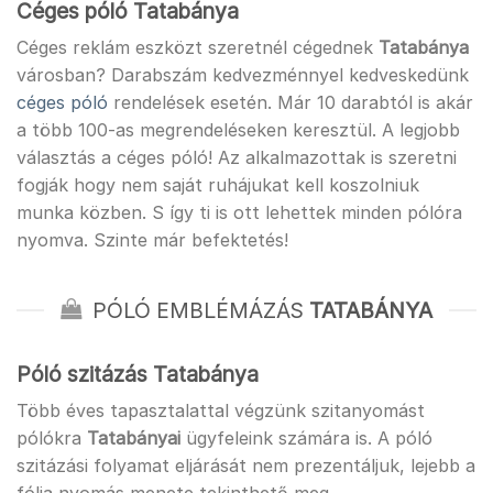
Céges póló Tatabánya
Céges reklám eszközt szeretnél cégednek
Tatabánya
városban? Darabszám kedvezménnyel kedveskedünk
céges póló
rendelések esetén. Már 10 darabtól is akár
a több 100-as megrendeléseken keresztül. A legjobb
választás a céges póló! Az alkalmazottak is szeretni
fogják hogy nem saját ruhájukat kell koszolniuk
munka közben. S így ti is ott lehettek minden pólóra
nyomva. Szinte már befektetés!
PÓLÓ EMBLÉMÁZÁS
TATABÁNYA
Póló szitázás Tatabánya
Több éves tapasztalattal végzünk szitanyomást
pólókra
Tatabányai
ügyfeleink számára is. A póló
szitázási folyamat eljárását nem prezentáljuk, lejebb a