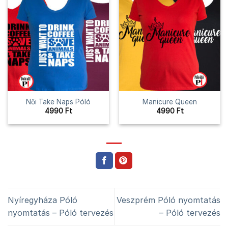
Női Take Naps Póló
Manicure Queen
4990
Ft
4990
Ft
Nyíregyháza Póló
Veszprém Póló nyomtatás
nyomtatás – Póló tervezés
– Póló tervezés