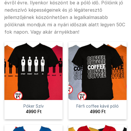
évről évre. Ilyenkor köszönt be a póló idő. Pólóink jó
nedvszívó képességeinek és jó légáteresztő
jellemzőjének köszönhetően a legalkalmasabb
pólóknak mondjuk mi a nyári időszak alatt legyen 50C
fok napon. Vagy akár árnyékban!
Póker Szív
Férfi coffee kávé póló
4990
Ft
4990
Ft