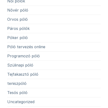
Női pólók
Nővér póló
Orvos póló
Páros pólók
Póker póló
Póló tervezés online
Programozó póló
Szülinapi póló
Tejfakasztó póló
teniszpóló
Tesós póló
Uncategorized