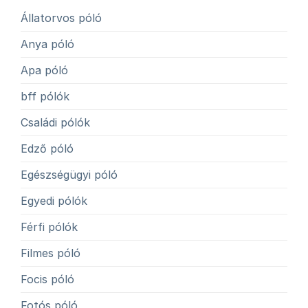
Állatorvos póló
Anya póló
Apa póló
bff pólók
Családi pólók
Edző póló
Egészségügyi póló
Egyedi pólók
Férfi pólók
Filmes póló
Focis póló
Fotós póló