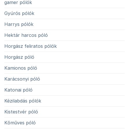
gamer pólók
Gyúrós pólók
Harrys pólók
Hektár harcos póló
Horgász feliratos pólók
Horgász póló
Kamionos póló
Karácsonyi póló
Katonai póló
Kézilabdás pólók
Kistestvér póló
Kőműves póló