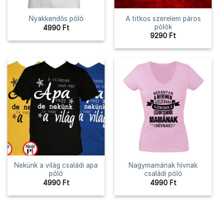
A titkos szerelem páros
Nyakkendős póló
pólók
4990
Ft
9290
Ft
Nekünk a világ családi apa
Nagymamának hívnak
póló
családi póló
4990
Ft
4990
Ft