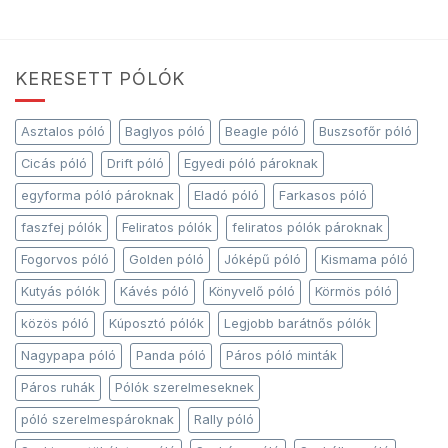
KERESETT PÓLÓK
Asztalos póló
Baglyos póló
Beagle póló
Buszsofőr póló
Cicás póló
Drift póló
Egyedi póló pároknak
egyforma póló pároknak
Eladó póló
Farkasos póló
faszfej pólók
Feliratos pólók
feliratos pólók pároknak
Fogorvos póló
Golden póló
Jóképű póló
Kismama póló
Kutyás pólók
Kávés póló
Könyvelő póló
Körmös póló
közös póló
Kúposztó pólók
Legjobb barátnős pólók
Nagypapa póló
Panda póló
Páros póló minták
Páros ruhák
Pólók szerelmeseknek
póló szerelmespároknak
Rally póló