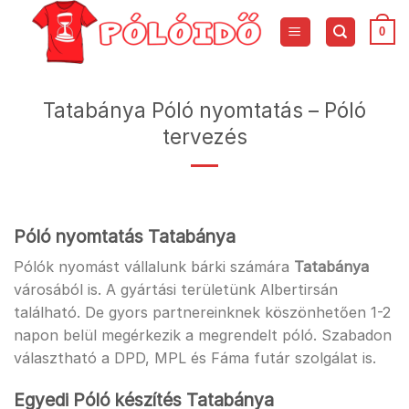
Skip
to
0
content
Tatabánya Póló nyomtatás – Póló
tervezés
Póló nyomtatás Tatabánya
Pólók nyomást vállalunk bárki számára
Tatabánya
városából is. A gyártási területünk Albertirsán
található. De gyors partnereinknek köszönhetően 1-2
napon belül megérkezik a megrendelt póló. Szabadon
választható a DPD, MPL és Fáma futár szolgálat is.
Egyedi Póló készítés Tatabánya