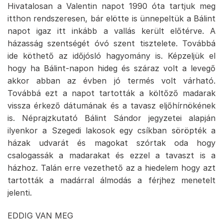
Hivatalosan a Valentin napot 1990 óta tartjuk meg
itthon rendszeresen, bár elötte is ünnepeltük a Bálint
napot igaz itt inkább a vallás került előtérve. A
házasság szentségét óvó szent tisztelete. Továbbá
ide köthető az időjósló hagyomány is. Képzeljük el
hogy ha Bálint-napon hideg és száraz volt a levegő
akkor abban az évben jó termés volt várható.
Továbbá ezt a napot tartották a költőző madarak
vissza érkező dátumának és a tavasz eljőhírnökének
is. Néprajzkutató Bálint Sándor jegyzetei alapján
ilyenkor a Szegedi lakosok egy csíkban söröpték a
házak udvarát és magokat szórtak oda hogy
csalogassák a madarakat és ezzel a tavaszt is a
házhoz. Talán erre vezethető az a hiedelem hogy azt
tartották a madárral álmodás a férjhez menetelt
jelenti.
EDDIG VAN MEG