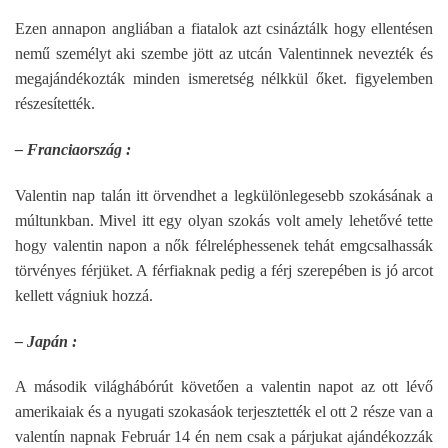
Ezen annapon angliában a fiatalok azt csináztálk hogy ellentésen
nemű személyt aki szembe jött az utcán Valentinnek nevezték és
megajándékozták minden ismeretség nélkkül őket. figyelemben
részesítették.
– Franciaország :
Valentin nap talán itt örvendhet a legkülönlegesebb szokásának a
múltunkban. Mivel itt egy olyan szokás volt amely lehetővé tette
hogy valentin napon a nők félreléphessenek tehát emgcsalhassák
törvényes férjüket. A férfiaknak pedig a férj szerepében is jó arcot
kellett vágniuk hozzá.
– Japán :
A második világhábórút követően a valentin napot az ott lévő
amerikaiak és a nyugati szokasáok terjesztették el ott 2 része van a
valentín napnak Február 14 én nem csak a párjukat ajándékozzák