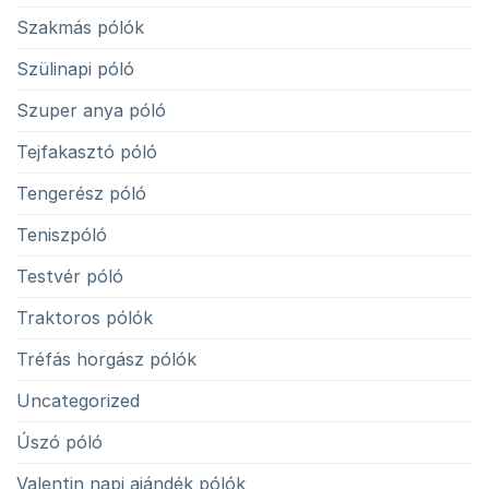
Szakmás pólók
Szülinapi póló
Szuper anya póló
Tejfakasztó póló
Tengerész póló
Teniszpóló
Testvér póló
Traktoros pólók
Tréfás horgász pólók
Uncategorized
Úszó póló
Valentin napi ajándék pólók