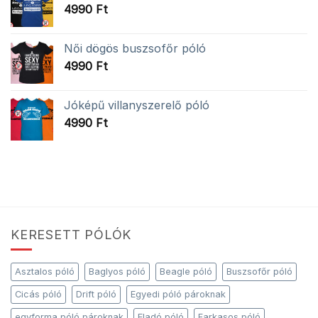
4990
Ft
Női dögös buszsofőr póló
4990
Ft
Jóképű villanyszerelő póló
4990
Ft
KERESETT PÓLÓK
Asztalos póló
Baglyos póló
Beagle póló
Buszsofőr póló
Cicás póló
Drift póló
Egyedi póló pároknak
egyforma póló pároknak
Eladó póló
Farkasos póló