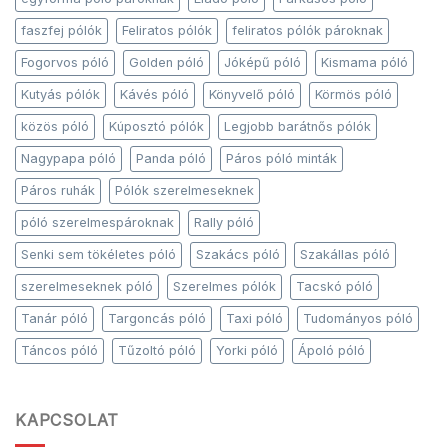
faszfej pólók
Feliratos pólók
feliratos pólók pároknak
Fogorvos póló
Golden póló
Jóképű póló
Kismama póló
Kutyás pólók
Kávés póló
Könyvelő póló
Körmös póló
közös póló
Kúposztó pólók
Legjobb barátnős pólók
Nagypapa póló
Panda póló
Páros póló minták
Páros ruhák
Pólók szerelmeseknek
póló szerelmespároknak
Rally póló
Senki sem tökéletes póló
Szakács póló
Szakállas póló
szerelmeseknek póló
Szerelmes pólók
Tacskó póló
Tanár póló
Targoncás póló
Taxi póló
Tudományos póló
Táncos póló
Tűzoltó póló
Yorki póló
Ápoló póló
KAPCSOLAT