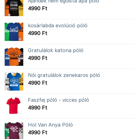
Ajándék nem egoista apa póló
4990
Ft
kosárlabda evolúció póló
4990
Ft
Gratulálok katona póló
4990
Ft
Női gratulálok zenekaros póló
4990
Ft
Faszfej póló - vicces póló
4990
Ft
Hol Van Anya Póló
4990
Ft