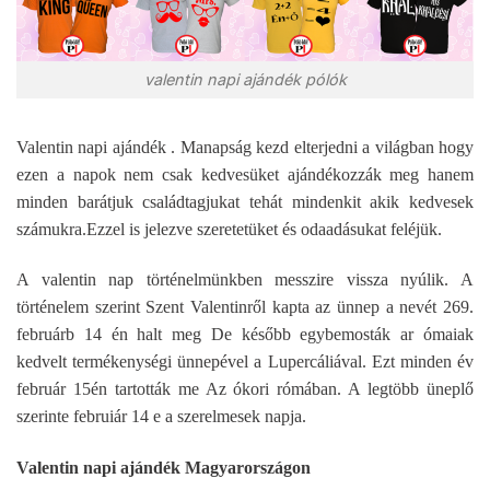
valentin napi ajándék pólók
Valentin napi ajándék . Manapság kezd elterjedni a világban hogy
ezen a napok nem csak kedvesüket ajándékozzák meg hanem
minden barátjuk családtagjukat tehát mindenkit akik kedvesek
számukra.Ezzel is jelezve szeretetüket és odaadásukat feléjük.
A valentin nap történelmünkben messzire vissza nyúlik. A
történelem szerint Szent Valentinről kapta az ünnep a nevét 269.
februárb 14 én halt meg De később egybemosták ar ómaiak
kedvelt termékenységi ünnepével a Lupercáliával. Ezt minden év
február 15én tartották me Az ókori rómában. A legtöbb üneplő
szerinte februiár 14 e a szerelmesek napja.
Valentin napi ajándék Magyarországon