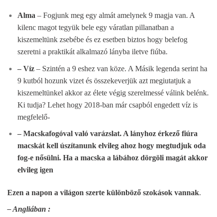
Alma
– Fogjunk meg egy almát amelynek 9 magja van. A
kilenc magot tegyük bele egy váratlan pillanatban a
kiszemeltünk zsebébe és ez esetben biztos hogy belefog
szeretni a praktikát alkalmazó lányba iletve fiúba.
– Víz
– Szintén a 9 eshez van köze. A Másik legenda serint ha
9 kutból hozunk vizet és összekeverjük azt megiutatjuk a
kiszemeltünkel akkor az élete végig szerelmessé válink belénk.
Ki tudja? Lehet hogy 2018-ban már csapból engedett víz is
megfelelő-
– Macskafogóval való varázslat.
A lányhoz érkező fiúra
macskát kell úszítanunk elvileg ahoz hogy megtudjuk oda
fog-e nősülni. Ha a macska a lábához dörgöli magát akkor
elvileg igen
Ezen a napon a világon szerte különböző szokások vannak
.
– Angliában :