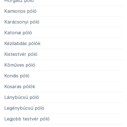
Horgász póló
Kamionos póló
Karácsonyi póló
Katonai póló
Kézilabdás pólók
Kistestvér póló
Kőműves póló
Kondis póló
Kosaras pólók
Lánybúcsú póló
Legénybúcsú póló
Legjobb testvér póló