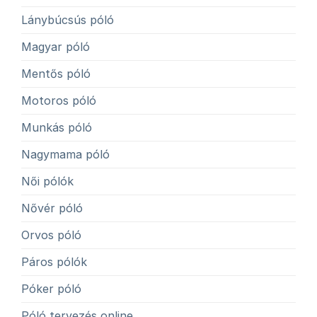
Lánybúcsús póló
Magyar póló
Mentős póló
Motoros póló
Munkás póló
Nagymama póló
Női pólók
Nővér póló
Orvos póló
Páros pólók
Póker póló
Póló tervezés online