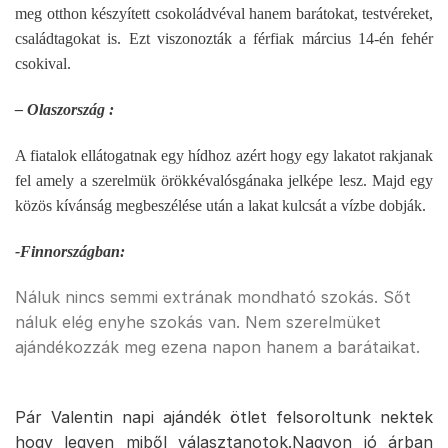
meg otthon készyített csokoládvéval hanem barátokat, testvéreket,
családtagokat is. Ezt viszonozták a férfiak március 14-én fehér
csokival.
– Olaszország :
A fiatalok ellátogatnak egy hídhoz azért hogy egy lakatot rakjanak
fel amely a szerelmük örökkévalósgánaka jelképe lesz. Majd egy
közös kívánság megbeszélése után a lakat kulcsát a vízbe dobják.
-Finnországban:
Náluk nincs semmi extrának mondható szokás. Sőt
náluk elég enyhe szokás van. Nem szerelmüket
ajándékozzák meg ezena napon hanem a barátaikat.
Pár Valentin napi ajándék ötlet felsoroltunk nektek
hogy legyen miből választanotok.Nagyon jó árban