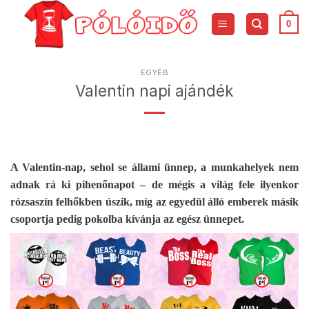
Skip
to
0
content
EGYÉB
Valentin napi ajándék
A Valentin-nap, sehol se állami ünnep, a munkahelyek nem
adnak rá ki pihenőnapot – de mégis a világ fele ilyenkor
rózsaszín felhőkben úszik, míg az egyedül álló emberek másik
csoportja pedig pokolba kívánja az egész ünnepet.