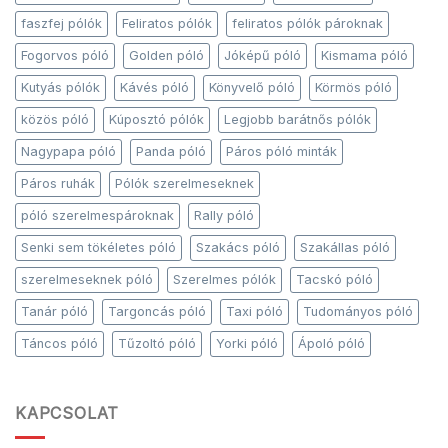
faszfej pólók
Feliratos pólók
feliratos pólók pároknak
Fogorvos póló
Golden póló
Jóképű póló
Kismama póló
Kutyás pólók
Kávés póló
Könyvelő póló
Körmös póló
közös póló
Kúposztó pólók
Legjobb barátnős pólók
Nagypapa póló
Panda póló
Páros póló minták
Páros ruhák
Pólók szerelmeseknek
póló szerelmespároknak
Rally póló
Senki sem tökéletes póló
Szakács póló
Szakállas póló
szerelmeseknek póló
Szerelmes pólók
Tacskó póló
Tanár póló
Targoncás póló
Taxi póló
Tudományos póló
Táncos póló
Tűzoltó póló
Yorki póló
Ápoló póló
KAPCSOLAT