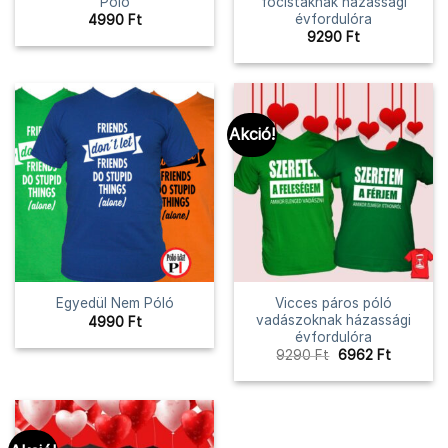
Póló
focistáknak házassági
évfordulóra
4990
Ft
9290
Ft
Akció!
Vicces páros póló
Egyedül Nem Póló
vadászoknak házassági
4990
Ft
évfordulóra
Original
Current
9290
Ft
6962
Ft
price
price
was:
is:
9290 Ft.
6962 Ft.