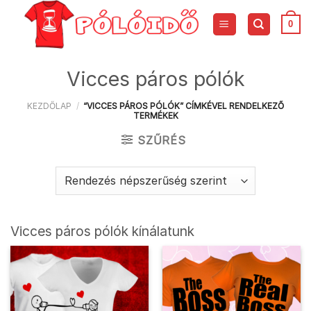
Skip
to
0
content
Vicces páros pólók
KEZDŐLAP
/
“VICCES PÁROS PÓLÓK” CÍMKÉVEL RENDELKEZŐ
TERMÉKEK
SZŰRÉS
Vicces páros pólók kínálatunk