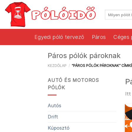
Skip
to
Keresés
content
a
következőre:
Egyedi póló tervező
Páros
Céges 
Páros pólók pároknak
KEZDŐLAP
/
“PÁROS PÓLÓK PÁROKNAK” CÍMK
P
AUTÓ ÉS MOTOROS
PÓLÓK
It
Autós
Drift
Kúposztó