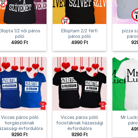
Ellopta 1/2 női páros
Elloptam 2/2 férfi
pizza s
póló
páros póló
páro
4990
Ft
4990
Ft
92
Vicces páros póló
Vicces páros póló
Mr Lucky
horgászoknak
focistáknak házassági
páro
ázassági évfordulóra
évfordulóra
49
9290
Ft
9290
Ft