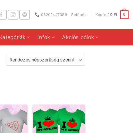
0
06202447389
Belépés
Kosár /
0
Ft
Kategóriák
Infók
Akciós pólók