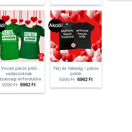
ió!
Akció!
Vicces páros póló
Férj és feleség – páros
vadászoknak
pólók
ázassági évfordulóra
Original
Current
9290
Ft
6962
Ft
price
price
Original
Current
9290
Ft
6962
Ft
was:
is:
price
price
9290 Ft.
6962 Ft.
was:
is:
9290 Ft.
6962 Ft.