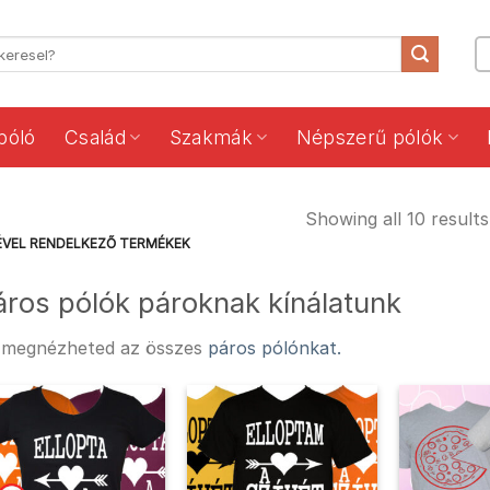
póló
Család
Szakmák
Népszerű pólók
Showing all 10 results
ÉVEL RENDELKEZŐ TERMÉKEK
áros pólók pároknak kínálatunk
t megnézheted az összes
páros pólónkat.