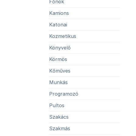
Főnök
Kamions
Katonai
Kozmetikus
Könyvelő
Körmös
Kőműves
Munkás
Programozó
Pultos
Szakács
Szakmás