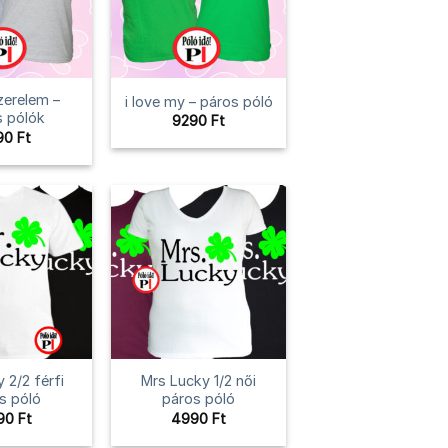
zerelem –
i love my – páros póló
s pólók
9290
Ft
90
Ft
 2/2 férfi
Mrs Lucky 1/2 női
s póló
páros póló
90
Ft
4990
Ft