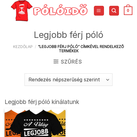
Skip
to
0
content
Legjobb férj póló
KEZDŐLAP
/
“LEGJOBB FÉRJ PÓLÓ” CÍMKÉVEL RENDELKEZŐ
TERMÉKEK
SZŰRÉS
Legjobb férj póló kínálatunk