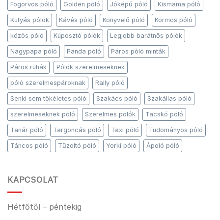
Fogorvos póló
Golden póló
Jóképű póló
Kismama póló
Kutyás pólók
Kávés póló
Könyvelő póló
Körmös póló
közös póló
Kúposztó pólók
Legjobb barátnős pólók
Nagypapa póló
Panda póló
Páros póló minták
Páros ruhák
Pólók szerelmeseknek
póló szerelmespároknak
Rally póló
Senki sem tökéletes póló
Szakács póló
Szakállas póló
szerelmeseknek póló
Szerelmes pólók
Tacskó póló
Tanár póló
Targoncás póló
Taxi póló
Tudományos póló
Táncos póló
Tűzoltó póló
Yorki póló
Ápoló póló
KAPCSOLAT
Hétfőtől – péntekig