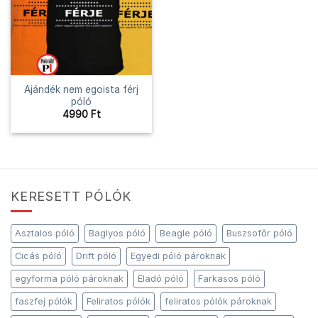
Ajándék nem egoista férj
póló
4990
Ft
KERESETT PÓLÓK
Asztalos póló
Baglyos póló
Beagle póló
Buszsofőr póló
Cicás póló
Drift póló
Egyedi póló pároknak
egyforma póló pároknak
Eladó póló
Farkasos póló
faszfej pólók
Feliratos pólók
feliratos pólók pároknak