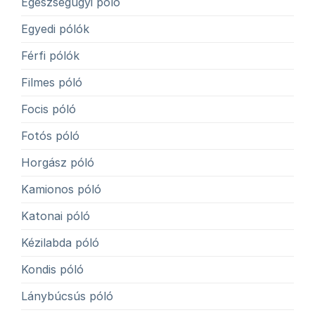
Egészségügyi póló
Egyedi pólók
Férfi pólók
Filmes póló
Focis póló
Fotós póló
Horgász póló
Kamionos póló
Katonai póló
Kézilabda póló
Kondis póló
Lánybúcsús póló