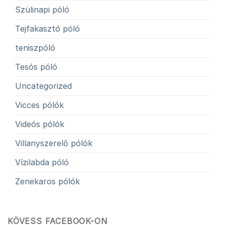
Szülinapi póló
Tejfakasztó póló
teniszpóló
Tesós póló
Uncategorized
Vicces pólók
Videós pólók
Villanyszerelő pólók
Vízilabda póló
Zenekaros pólók
KÖVESS FACEBOOK-ON