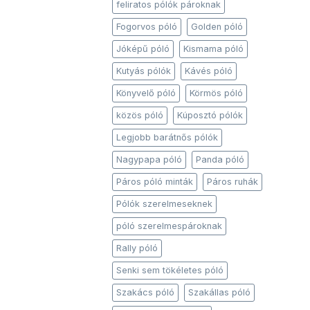
feliratos pólók pároknak
Fogorvos póló
Golden póló
Jóképű póló
Kismama póló
Kutyás pólók
Kávés póló
Könyvelő póló
Körmös póló
közös póló
Kúposztó pólók
Legjobb barátnős pólók
Nagypapa póló
Panda póló
Páros póló minták
Páros ruhák
Pólók szerelmeseknek
póló szerelmespároknak
Rally póló
Senki sem tökéletes póló
Szakács póló
Szakállas póló