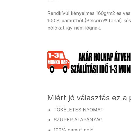
Rendkívül kényelmes 160g/m2 es vastag
100% pamutból (Belcoro® fonal) kész
pólókat így nem lógnak.
Miért jó választás ez a 
TÖKÉLETES NYOMAT
SZUPER ALAPANYAG
100% pamut póló