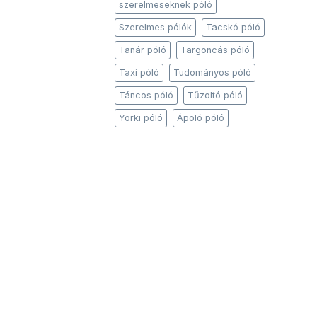
szerelmeseknek póló
Szerelmes pólók
Tacskó póló
Tanár póló
Targoncás póló
Taxi póló
Tudományos póló
Táncos póló
Tűzoltó póló
Yorki póló
Ápoló póló