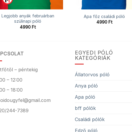
Legjobb anyák februárban
Apa főz családi póló
szülinapi póló
4990
Ft
4990
Ft
EGYEDI PÓLÓ
PCSOLAT
KATEGÓRIÁK
tfőtől – péntekig
Állatorvos póló
00 – 12:00
Anya póló
00 – 18:00
Apa póló
loidougyfel@gmail.com
bff pólók
20/244-7389
Családi pólók
Edző póló