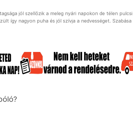
sága jól szellőzik a meleg nyári napokon de télen pulcsi a
ült így nagyon puha és jól szívja a nedvességet. Szabása
póló?