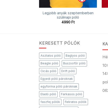
Legjobb anyák szeptemberben
z családi póló
szülinapi póló
4990
Ft
4990
Ft
KERESETT PÓLÓK
KA
Asztalos póló
Baglyos póló
Hé
Beagle póló
Buszsofőr póló
10:
Cicás póló
Drift póló
14:
Egyedi póló pároknak
po
egyforma póló pároknak
06
Eladó póló
Farkasos póló
faszfej pólók
Feliratos pólók