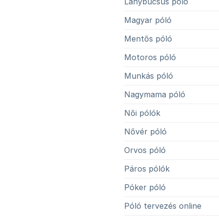
Lánybúcsús póló
Magyar póló
Mentős póló
Motoros póló
Munkás póló
Nagymama póló
Női pólók
Nővér póló
Orvos póló
Páros pólók
Póker póló
Póló tervezés online