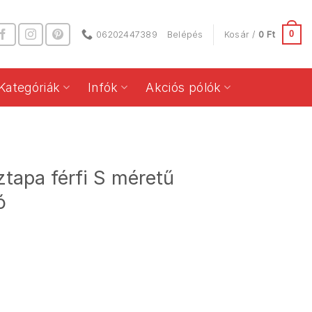
0
06202447389
Belépés
Kosár /
0
Ft
Kategóriák
Infók
Akciós pólók
tapa férfi S méretű
ó