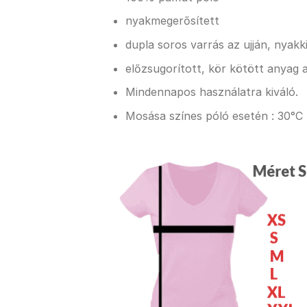
nyakmegerősített
dupla soros varrás az ujján, nyak
előzsugorított, kör kötött anyag a
Mindennapos használatra kiváló.
Mosása színes póló esetén : 30°C