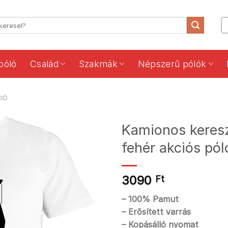
póló
Család
Szakmák
Népszerű pólók
CIÓ
Kamionos keresz
fehér akciós pól
3090
Ft
– 100% Pamut
– Erősített varrás
– Kopásálló nyomat