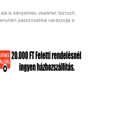
lá is kényelmes viseletet biztosít.
 enyhén passzosabbá varázsolja a