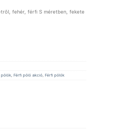
tről, fehér, férfi S méretben, fekete
 pólók
,
Férfi póló akció
,
Férfi pólók