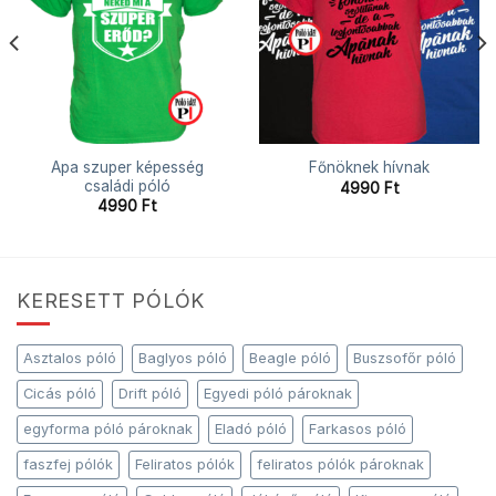
Apa szuper képesség
Főnöknek hívnak
családi póló
4990
Ft
4990
Ft
KERESETT PÓLÓK
Asztalos póló
Baglyos póló
Beagle póló
Buszsofőr póló
Cicás póló
Drift póló
Egyedi póló pároknak
egyforma póló pároknak
Eladó póló
Farkasos póló
faszfej pólók
Feliratos pólók
feliratos pólók pároknak