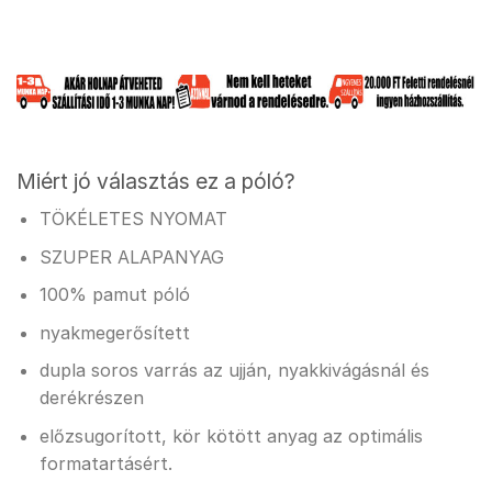
Miért jó választás ez a póló?
TÖKÉLETES NYOMAT
SZUPER ALAPANYAG
100% pamut póló
nyakmegerősített
dupla soros varrás az ujján, nyakkivágásnál és
derékrészen
előzsugorított, kör kötött anyag az optimális
formatartásért.