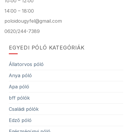
10:00 – 12:00
14:00 – 18:00
poloidougyfel@gmail.com
0620/244-7389
EGYEDI PÓLÓ KATEGÓRIÁK
Állatorvos póló
Anya póló
Apa póló
bff pólók
Családi pólók
Edző póló
Egészségügyi póló