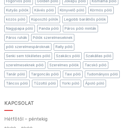
Fogorvos póló
Golden póló
Jóképű póló
Kismama póló
Kutyás pólók
Kávés póló
Könyvelő póló
Körmös póló
közös póló
Kúposztó pólók
Legjobb barátnős pólók
Nagypapa póló
Panda póló
Páros póló minták
Páros ruhák
Pólók szerelmeseknek
póló szerelmespároknak
Rally póló
Senki sem tökéletes póló
Szakács póló
Szakállas póló
szerelmeseknek póló
Szerelmes pólók
Tacskó póló
Tanár póló
Targoncás póló
Taxi póló
Tudományos póló
Táncos póló
Tűzoltó póló
Yorki póló
Ápoló póló
KAPCSOLAT
Hétfőtől – péntekig