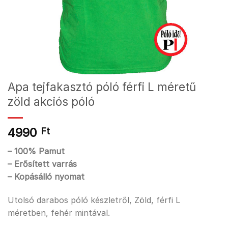
Apa tejfakasztó póló férfi L méretű
zöld akciós póló
4990
Ft
– 100% Pamut
– Erősített varrás
– Kopásálló nyomat
Utolsó darabos póló készletről, Zöld, férfi L
méretben, fehér mintával.