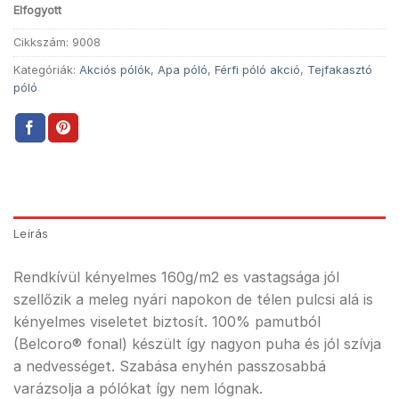
Elfogyott
Cikkszám:
9008
Kategóriák:
Akciós pólók
,
Apa póló
,
Férfi póló akció
,
Tejfakasztó
póló
Leírás
Rendkívül kényelmes 160g/m2 es vastagsága jól
szellőzik a meleg nyári napokon de télen pulcsi alá is
kényelmes viseletet biztosít. 100% pamutból
(Belcoro® fonal) készült így nagyon puha és jól szívja
a nedvességet. Szabása enyhén passzosabbá
varázsolja a pólókat így nem lógnak.