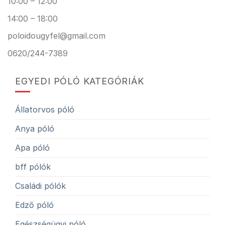
10:00 – 12:00
14:00 – 18:00
poloidougyfel@gmail.com
0620/244-7389
EGYEDI PÓLÓ KATEGÓRIÁK
Állatorvos póló
Anya póló
Apa póló
bff pólók
Családi pólók
Edző póló
Egészségügyi póló