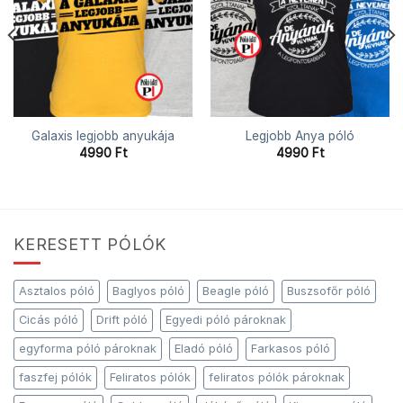
Galaxis legjobb anyukája
Legjobb Anya póló
4990
Ft
4990
Ft
KERESETT PÓLÓK
Asztalos póló
Baglyos póló
Beagle póló
Buszsofőr póló
Cicás póló
Drift póló
Egyedi póló pároknak
egyforma póló pároknak
Eladó póló
Farkasos póló
faszfej pólók
Feliratos pólók
feliratos pólók pároknak