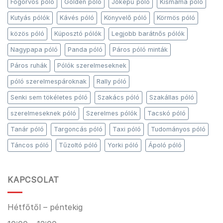
Fogorvos póló
Golden póló
Jóképű póló
Kismama póló
Kutyás pólók
Kávés póló
Könyvelő póló
Körmös póló
közös póló
Kúposztó pólók
Legjobb barátnős pólók
Nagypapa póló
Panda póló
Páros póló minták
Páros ruhák
Pólók szerelmeseknek
póló szerelmespároknak
Rally póló
Senki sem tökéletes póló
Szakács póló
Szakállas póló
szerelmeseknek póló
Szerelmes pólók
Tacskó póló
Tanár póló
Targoncás póló
Taxi póló
Tudományos póló
Táncos póló
Tűzoltó póló
Yorki póló
Ápoló póló
KAPCSOLAT
Hétfőtől – péntekig