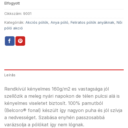
Elfogyott
Cikkszám:
9001
Kategóriák:
Akciós pólók
,
Anya póló
,
Feliratos pólók anyáknak
,
Női
póló akció
Leírás
Rendkívül kényelmes 160g/m2 es vastagsága jól
szellőzik a meleg nyári napokon de télen pulcsi alá is
kényelmes viseletet biztosít. 100% pamutból
(Belcoro® fonal) készült így nagyon puha és jól szívja
a nedvességet. Szabása enyhén passzosabbá
varázsolja a pólókat így nem lógnak.