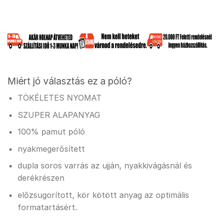
Miért jó választás ez a póló?
TÖKÉLETES NYOMAT
SZUPER ALAPANYAG
100% pamut póló
nyakmegerősített
dupla soros varrás az ujján, nyakkivágásnál és
derékrészen
előzsugorított, kör kötött anyag az optimális
formatartásért.