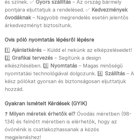
és színek. ✅
Gyors szállítás
– Az ország bármely
pontjára eljuttatjuk a rendelésed. ✅
Kedvezmények
óvodáknak
– Nagyobb megrendelés esetén jelentős
árkedvezményt biztosítunk.
Ovis póló nyomtatás lépésről lépésre
1️⃣
Ajánlatkérés
– Küldd el nekünk az elképzeléseidet!
2️⃣
Grafikai tervezés
– Segítünk a design
elkészítésében. 3️⃣
Nyomtatás
– Magas minőségű
nyomtatási technológiával dolgozunk. 4️⃣
Szállítás
– A
kész pólókat gyorsan és biztonságosan eljuttatjuk
hozzád.
Gyakran Ismételt Kérdések (GYIK)
❓
Milyen méretek érhetők el?
Óvodás méretben (98-
134) és felnőtt méretben is elérhetők, hogy az
óvónénik is csatlakozhassanak a közös
megjelenéshez!