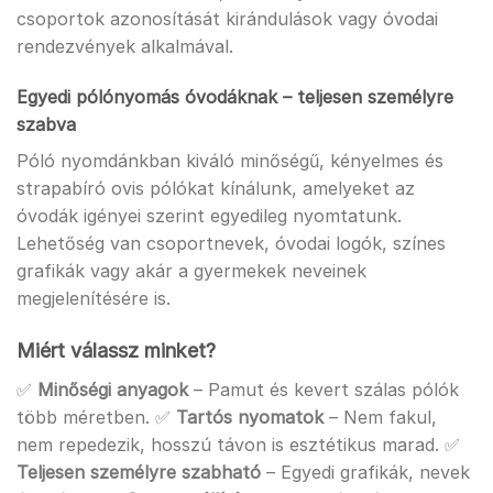
csoportok azonosítását kirándulások vagy óvodai
rendezvények alkalmával.
Egyedi pólónyomás óvodáknak – teljesen személyre
szabva
Póló nyomdánkban kiváló minőségű, kényelmes és
strapabíró ovis pólókat kínálunk, amelyeket az
óvodák igényei szerint egyedileg nyomtatunk.
Lehetőség van csoportnevek, óvodai logók, színes
grafikák vagy akár a gyermekek neveinek
megjelenítésére is.
Miért válassz minket?
✅
Minőségi anyagok
– Pamut és kevert szálas pólók
több méretben. ✅
Tartós nyomatok
– Nem fakul,
nem repedezik, hosszú távon is esztétikus marad. ✅
Teljesen személyre szabható
– Egyedi grafikák, nevek