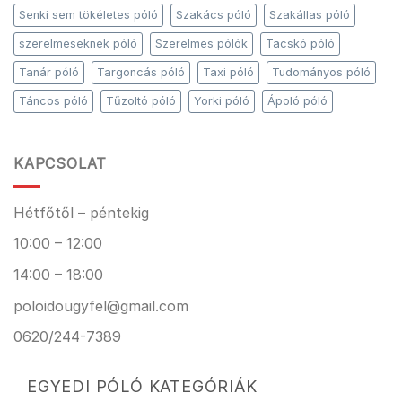
Senki sem tökéletes póló
Szakács póló
Szakállas póló
szerelmeseknek póló
Szerelmes pólók
Tacskó póló
Tanár póló
Targoncás póló
Taxi póló
Tudományos póló
Táncos póló
Tűzoltó póló
Yorki póló
Ápoló póló
KAPCSOLAT
Hétfőtől – péntekig
10:00 – 12:00
14:00 – 18:00
poloidougyfel@gmail.com
0620/244-7389
EGYEDI PÓLÓ KATEGÓRIÁK