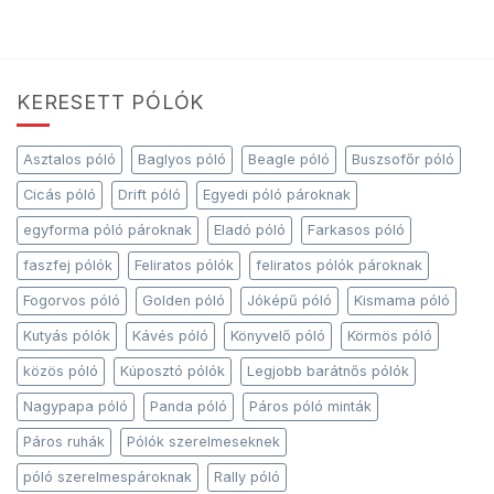
KERESETT PÓLÓK
Asztalos póló
Baglyos póló
Beagle póló
Buszsofőr póló
Cicás póló
Drift póló
Egyedi póló pároknak
egyforma póló pároknak
Eladó póló
Farkasos póló
faszfej pólók
Feliratos pólók
feliratos pólók pároknak
Fogorvos póló
Golden póló
Jóképű póló
Kismama póló
Kutyás pólók
Kávés póló
Könyvelő póló
Körmös póló
közös póló
Kúposztó pólók
Legjobb barátnős pólók
Nagypapa póló
Panda póló
Páros póló minták
Páros ruhák
Pólók szerelmeseknek
póló szerelmespároknak
Rally póló