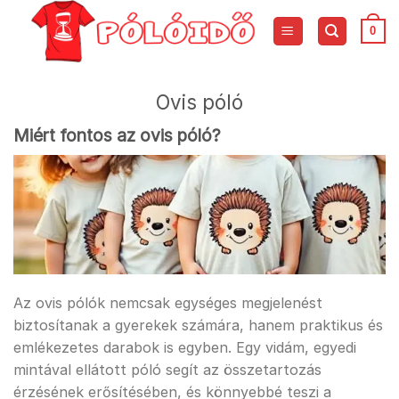
Skip
to
0
content
Ovis póló
Miért fontos az ovis póló?
Az ovis pólók nemcsak egységes megjelenést
biztosítanak a gyerekek számára, hanem praktikus és
emlékezetes darabok is egyben. Egy vidám, egyedi
mintával ellátott póló segít az összetartozás
érzésének erősítésében, és könnyebbé teszi a