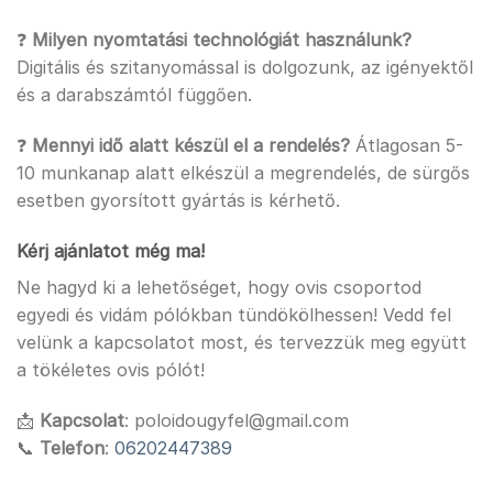
❓
Milyen nyomtatási technológiát használunk?
Digitális és szitanyomással is dolgozunk, az igényektől
és a darabszámtól függően.
❓
Mennyi idő alatt készül el a rendelés?
Átlagosan 5-
10 munkanap alatt elkészül a megrendelés, de sürgős
esetben gyorsított gyártás is kérhető.
Kérj ajánlatot még ma!
Ne hagyd ki a lehetőséget, hogy ovis csoportod
egyedi és vidám pólókban tündökölhessen! Vedd fel
velünk a kapcsolatot most, és tervezzük meg együtt
a tökéletes ovis pólót!
📩
Kapcsolat
: poloidougyfel@gmail.com
📞
Telefon
:
06202447389