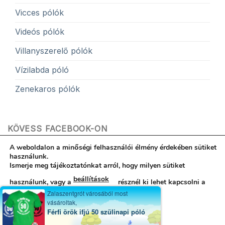
Vicces pólók
Videós pólók
Villanyszerelő pólók
Vízilabda póló
Zenekaros pólók
KÖVESS FACEBOOK-ON
A weboldalon a minőségi felhasználói élmény érdekében sütiket
használunk.
Ismerje meg tájékoztatónkat arról, hogy milyen sütiket
beállítások
használunk, vagy a
résznél ki lehet kapcsolni a
Hibabejelentés
ÁSZF
Egyedi póló garancia
Kapcsolat
Zalaszentgrót városából most
Rólunk
Adatvédelemi nyilatkozat
használatukat.
vásároltak,
Minden jog fenntartva 2017-2024 © Egyedi póló - Póló
Férfi örök ifjú 50 szülinapi póló
Elfogad
nyomtatás - Póló Idő